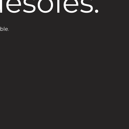
ésolés.
ble.