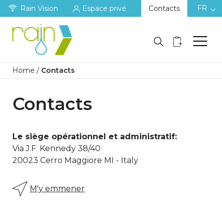
FR
Rain Vision
Espace privé
Contacts
Home
/
Contacts
Contacts
Le siège opérationnel et administratif:
Via J.F. Kennedy 38/40
20023 Cerro Maggiore MI - Italy
M'y emmener