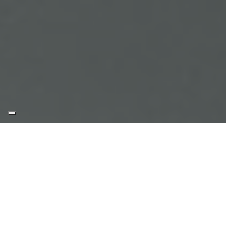
Home
/
Production