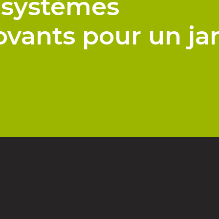
 systèmes
novants pour un ja