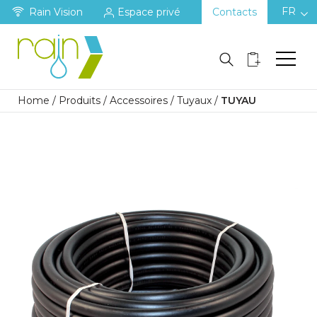
FR
Rain Vision
Espace privé
Contacts
Home
/
Produits
/
Accessoires
/
Tuyaux
/
TUYAU