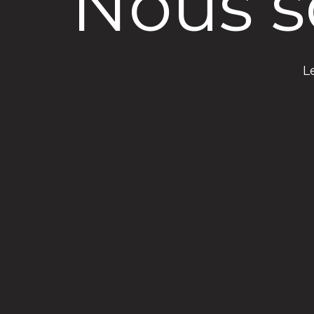
Nous s
L