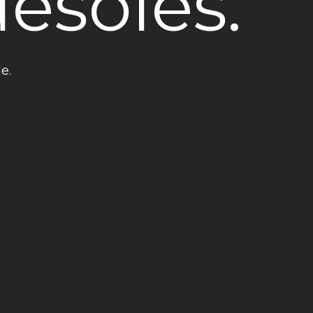
ésolés.
e.