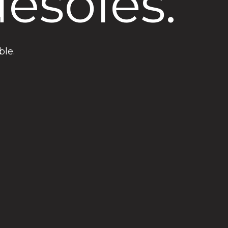
ésolés.
ble.