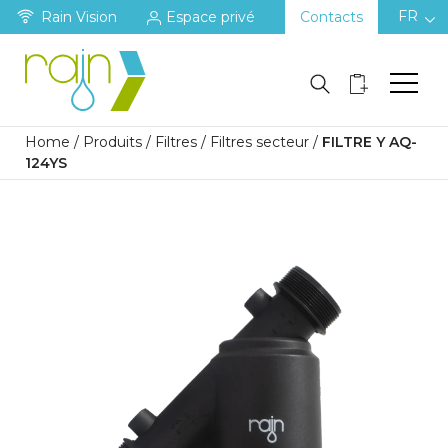
FR
Rain Vision
Espace privé
Contacts
Home
/
Produits
/
Filtres
/
Filtres secteur
/
FILTRE Y AQ-
124YS