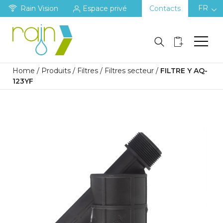
FR
Rain Vision
Espace privé
Contacts
Home
/
Produits
/
Filtres
/
Filtres secteur
/
FILTRE Y AQ-
123YF