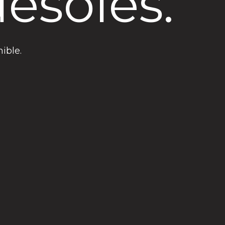
ésolés.
ible.