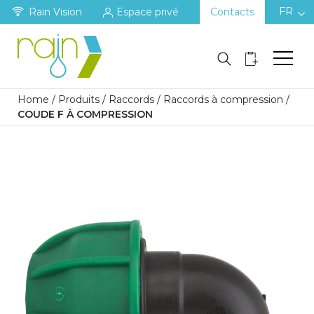
FR
Rain Vision
Espace privé
Contacts
Home
/
Produits
/
Raccords
/
Raccords à compression
/
COUDE F À COMPRESSION