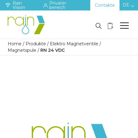
Rain
Privater
DE
Contakte
Vision
bereich
Home
/
Produkte
/
Elektro Magnetventile
/
Magnetspule
/
RN 24 VDC