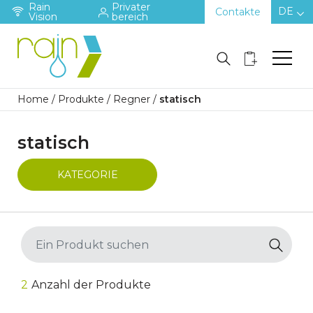
Rain
Privater
DE
Contakte
Vision
bereich
Home
/
Produkte
/
Regner
/
statisch
statisch
KATEGORIE
2
Anzahl der Produkte