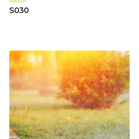
statisch
S030