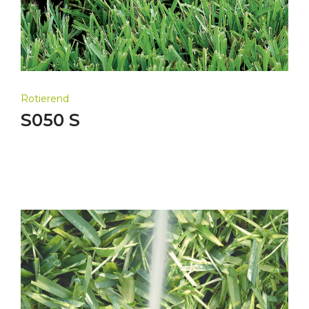
Rotierend
S050 S