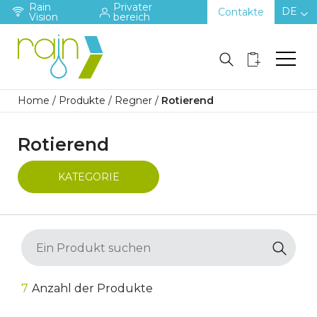
Rain
Privater
DE
Contakte
Vision
bereich
Home
/
Produkte
/
Regner
/
Rotierend
Rotierend
KATEGORIE
7
Anzahl der Produkte