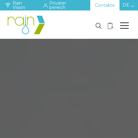
Rain
Privater
DE
Contakte
Vision
bereich