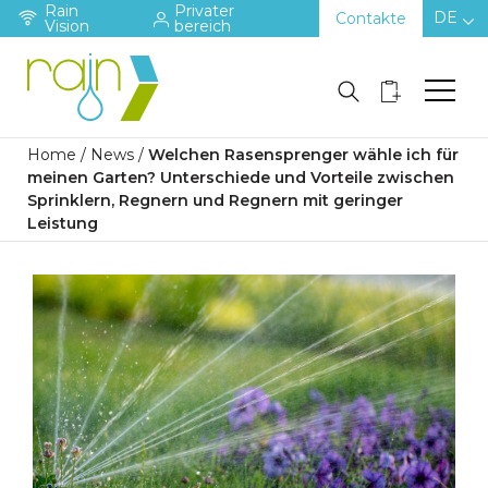
Rain
Privater
DE
Contakte
Vision
bereich
Home
/
News
/
Welchen Rasensprenger wähle ich für
meinen Garten? Unterschiede und Vorteile zwischen
Sprinklern, Regnern und Regnern mit geringer
Leistung