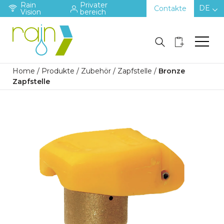
Rain
Privater
DE
Contakte
Vision
bereich
Home
/
Produkte
/
Zubehör
/
Zapfstelle
/
Bronze
Zapfstelle