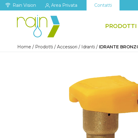
Rain Vision
Area Privata
Contatti
PRODOTTI
Home
/
Prodotti
/
Accessori
/
Idranti
/
IDRANTE BRONZ