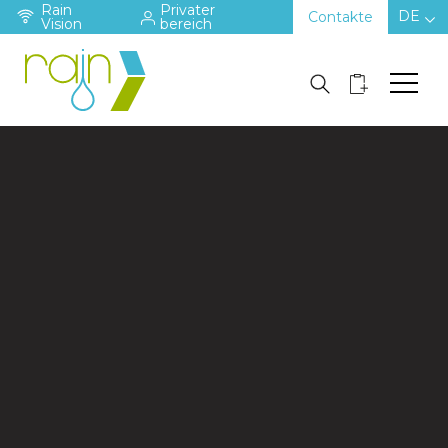
Rain
Privater
DE
Contakte
Vision
bereich