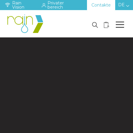
Rain
Privater
DE
Contakte
Vision
bereich