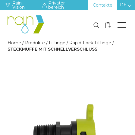
Rain
Privater
DE
Contakte
Vision
bereich
Home
/
Produkte
/
Fittinge
/
Rapid-Lock-Fittinge
/
STECKMUFFE MIT SCHNELLVERSCHLUSS