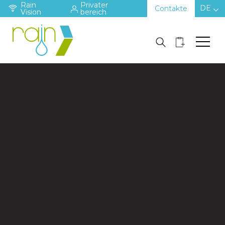
Rain
Privater
DE
Contakte
Vision
bereich