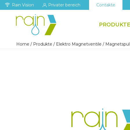
Rain Vision
Privater bereich
Contakte
PRODUKT
Home
/
Produkte
/
Elektro Magnetventile
/
Magnetspul