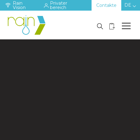
Rain
Privater
DE
Contakte
Vision
bereich