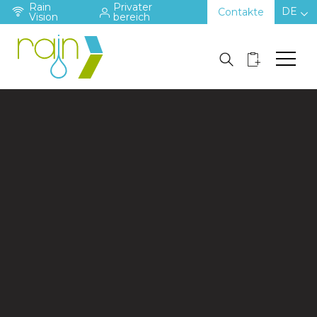
Rain
Privater
DE
Contakte
Vision
bereich