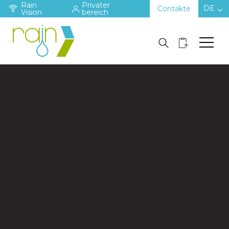
Rain
Privater
DE
Contakte
Vision
bereich