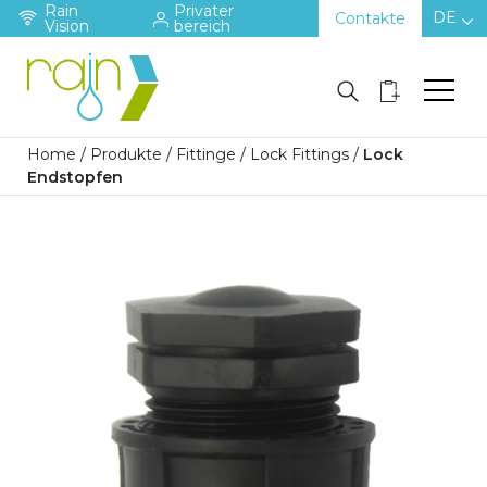
Rain
Privater
DE
Contakte
Vision
bereich
Home
/
Produkte
/
Fittinge
/
Lock Fittings
/
Lock
Endstopfen