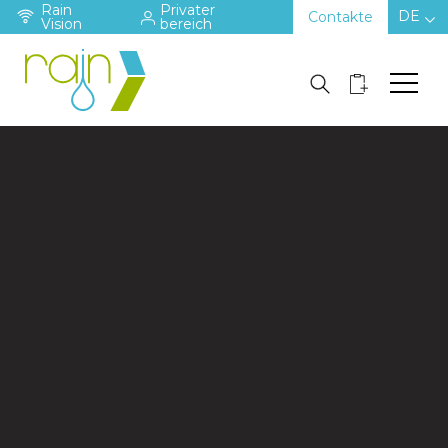
Rain
Privater
DE
Contakte
Vision
bereich