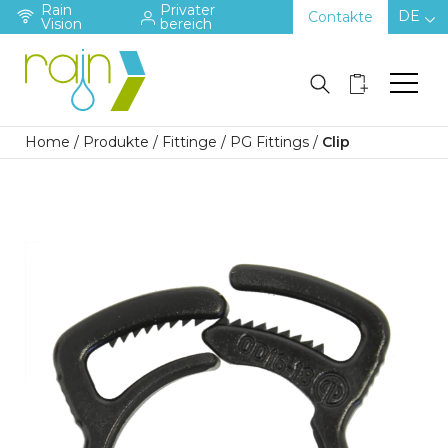
Rain
Privater
DE
Contakte
Vision
bereich
Home
/
Produkte
/
Fittinge
/
PG Fittings
/
Clip