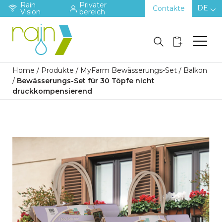
Rain
Privater
DE
Contakte
Vision
bereich
Home
/
Produkte
/
MyFarm Bewässerungs-Set
/
Balkon
/
Bewässerungs-Set für 30 Töpfe nicht
druckkompensierend