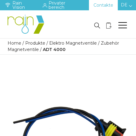
Rain
Privater
DE
Contakte
Vision
bereich
Home
/
Produkte
/
Elektro Magnetventile
/
Zubehör
Magnetventile
/
ADT 4000