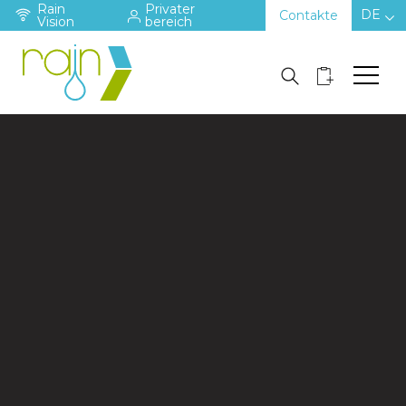
Rain
Privater
DE
Contakte
Vision
bereich