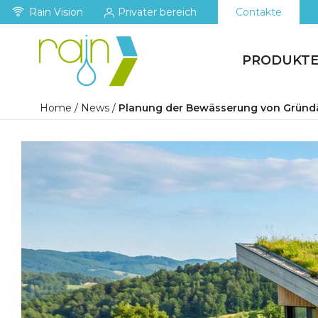
Rain Vision
Privater bereich
Contakte
PRODUKT
Home
/
News
/
Planung der Bewässerung von Gründäch