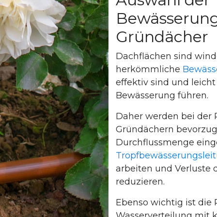
Bewässerung
Gründächer
Dachflächen sind wind
herkömmliche
Bewäss
effektiv sind und leic
Bewässerung führen.
Daher werden bei der
Gründächern bevorzug
Durchflussmenge einge
Tropfbewässerungslei
arbeiten und Verluste
reduzieren.
Ebenso wichtig ist die
Wasserverteilung mit k