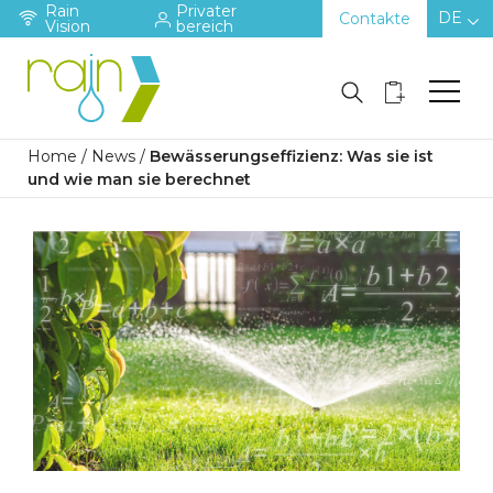
Rain
Privater
DE
Contakte
Vision
bereich
Home
/
News
/
Bewässerungseffizienz: Was sie ist
und wie man sie berechnet