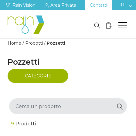
IT
Rain Vision
Area Privata
Contatti
Home
/
Prodotti
/
Pozzetti
Pozzetti
CATEGORIE
19
Prodotti