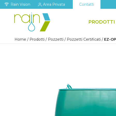
Rain Vision
Area Privata
Contatti
PRODOTTI
Home
/
Prodotti
/
Pozzetti
/
Pozzetti Certificati
/
EZ-OP