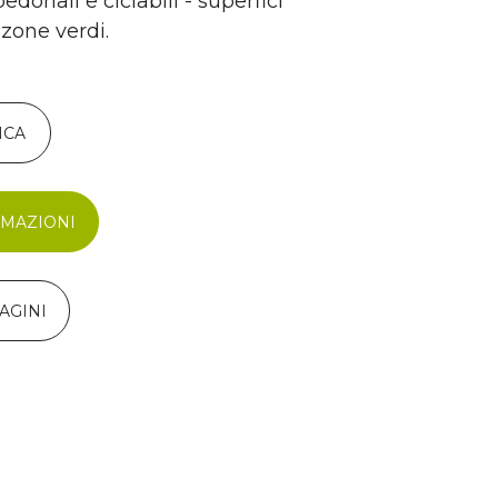
donali e ciclabili - superfici
 zone verdi.
ICA
RMAZIONI
AGINI