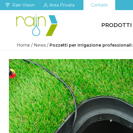
Rain Vision
Area Privata
Contatti
PRODOTTI
Home
/
News
/
Pozzetti per irrigazione professionali: