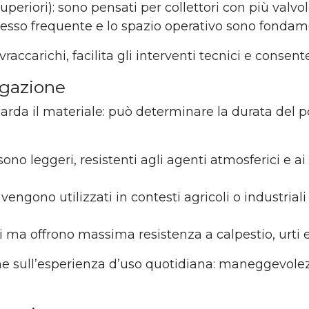
periori): sono pensati per collettori con più valvo
ccesso frequente e lo spazio operativo sono fondame
raccarichi, facilita gli interventi tecnici e consent
rigazione
arda il materiale: può determinare la durata del p
 sono leggeri, resistenti agli agenti atmosferici e ai
engono utilizzati in contesti agricoli o industriali
i ma offrono massima resistenza a calpestio, urti e
he sull’esperienza d’uso quotidiana: maneggevolezz