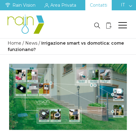
IT
Rain Vision
Area Privata
Contatti
Home
/
News
/
Irrigazione smart vs domotica: come
funzionano?