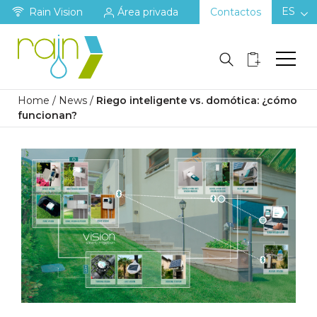
ES
Rain Vision
Área privada
Contactos
Home
/
News
/
Riego inteligente vs. domótica: ¿cómo
funcionan?