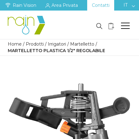
IT
Rain Vision
Area Privata
Contatti
Home
/
Prodotti
/
Irrigatori
/
Martelletto
/
MARTELLETTO PLASTICA 1/2″ REGOLABILE