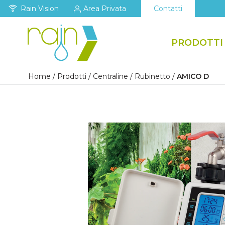
Rain Vision
Area Privata
Contatti
PRODOTTI
Home
/
Prodotti
/
Centraline
/
Rubinetto
/
AMICO D