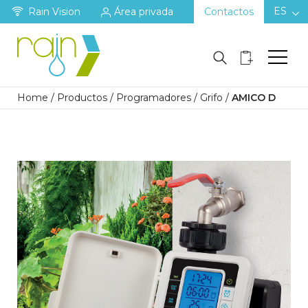
ES
Rain Vision
Área privada
Contactos
Home
/
Productos
/
Programadores
/
Grifo
/
AMICO D