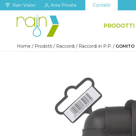
Rain Vision
Area Privata
Contatti
PRODOTTI
Home
/
Prodotti
/
Raccordi
/
Raccordi in P.P.
/
GOMITO P