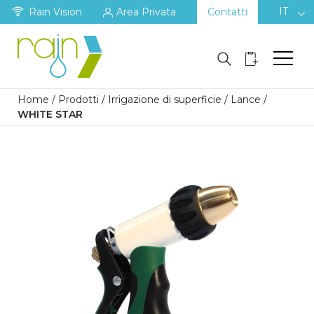
IT
Rain Vision
Area Privata
Contatti
Home
/
Prodotti
/
Irrigazione di superficie
/
Lance
/
WHITE STAR