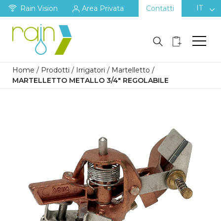
IT
Rain Vision
Area Privata
Contatti
Home
/
Prodotti
/
Irrigatori
/
Martelletto
/
MARTELLETTO METALLO 3/4″ REGOLABILE