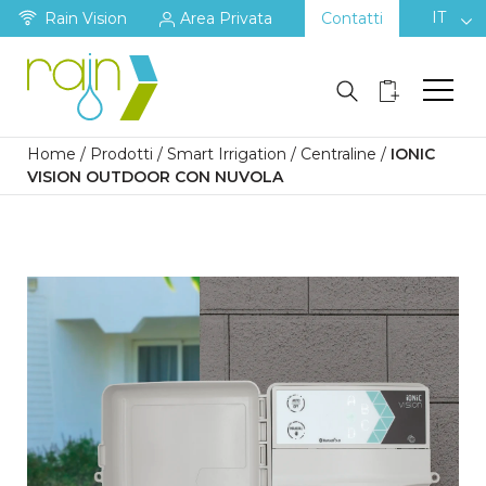
IT
Rain Vision
Area Privata
Contatti
Home
/
Prodotti
/
Smart Irrigation
/
Centraline
/
IONIC
VISION OUTDOOR CON NUVOLA