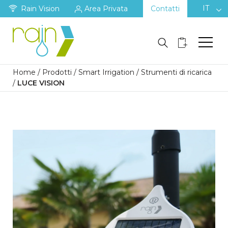
IT
Rain Vision
Area Privata
Contatti
Home
/
Prodotti
/
Smart Irrigation
/
Strumenti di ricarica
/
LUCE VISION