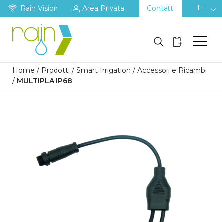
IT
Rain Vision
Area Privata
Contatti
Home
/
Prodotti
/
Smart Irrigation
/
Accessori e Ricambi
/
MULTIPLA IP68