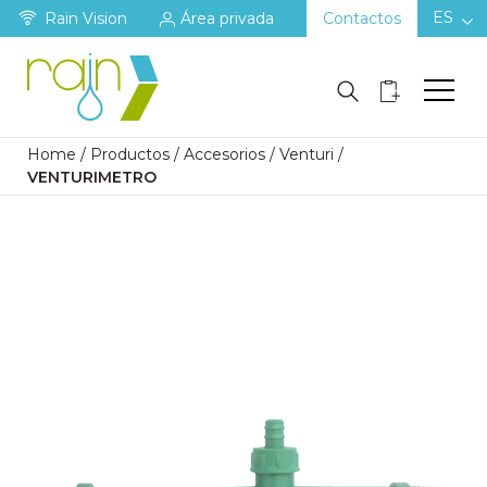
ES
Rain Vision
Área privada
Contactos
Home
/
Productos
/
Accesorios
/
Venturi
/
VENTURIMETRO