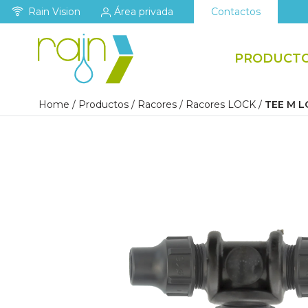
Rain Vision
Área privada
Contactos
PRODUCT
Home
/
Productos
/
Racores
/
Racores LOCK
/
TEE M L