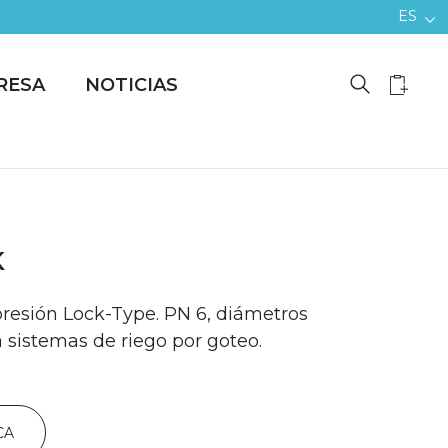
ES
RESA
NOTICIAS
K
esión Lock-Type. PN 6, diámetros
ra sistemas de riego por goteo.
CA